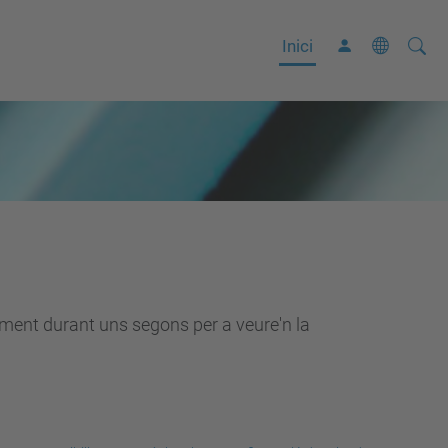
Cerca
C
Inici
e
r
c
a
a
v
a
n
ç
lement durant uns segons per a veure'n la
a
d
a
…